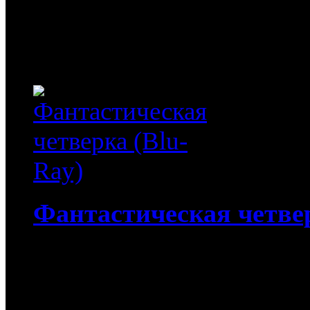
способностью видеть буд
шаг опережать своих вра
пути...
Фантастическая четвер
4 312
руб
(Мувидом и диск)
312
руб
(Диск)
Фантастическая четверка (