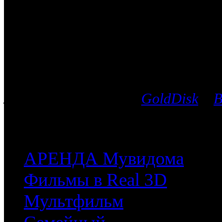
Боевик
Каталог фильмов
Вы можете выбрать любой Blu-Ra
лицензионных дисков
GoldDisk
и
B
после чего мы поможем приобрес
часть имеющихся у них фильмов.
АРЕНДА Мувидома
Фильмы в Real 3D
Мультфильм