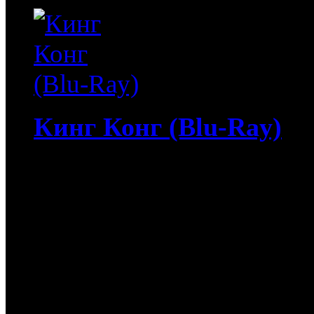
Кинг Конг (Blu-Ray)
4 513
руб
(Мувидом и диск)
513
руб
(Диск)
Кинг Конг (Blu-Ray) / Ki
документалистов отправл
неподалеку от Суматры, 
горилле по кличке Конг.