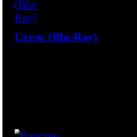
Стелс (Blu-Ray)
4 307
руб
(Мувидом и диск)
307
руб
(Диск)
Стелс (Blu-Ray) / Stealt
участвует в разработке с
поколения, обладающего 
способного в будущем зам
одного из испытательных