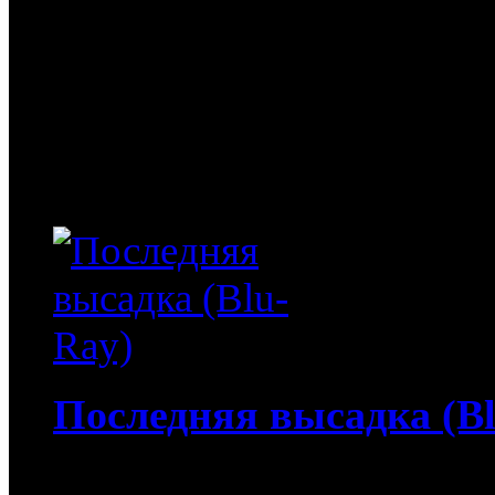
Экспериментальный косм
в результате облучения 
изменения... Изобретате
получает способность рас
решает назвать себя...
Последняя высадка (Bl
4 150
руб
(Мувидом и диск)