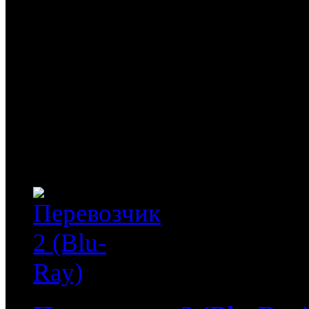
150
руб
(Диск)
Последняя высадка (Blu-R
DVD. Во время операции
британских войск, в кото
из планеров был сбит. С
втянутыми в охоту за со
немецких дезертира, бойц