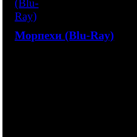
Морпехи (Blu-Ray)
4 513
руб
(Мувидом и диск)
513
руб
(Диск)
Морпехи (Blu-Ray) / Jar
Суоффорд (Джейк Джилле
После курса подготовки 
отправляют на Ближний В
Со снайперской винтовко
плечами...