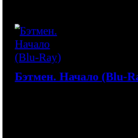
обнаруживают, что Кинг 
живет в...
Бэтмен. Начало (Blu-R
5 060
руб
(Мувидом и диск)
1 060
руб
(Диск)
Бэтмен. Начало (Blu-Ray)
происхождении легенды 
огромного состояния, по