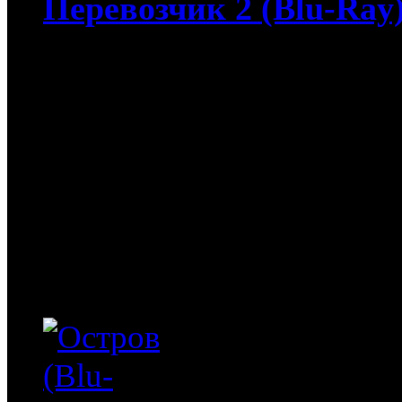
Перевозчик 2 (Blu-Ray
4 312
руб
(Мувидом и диск)
312
руб
(Диск)
Перевозчик 2 (Blu-Ray) /
бывший британский спец
Перевозчик, уходит от де
устраивается шофером в
сыном этого семейства у
отношения. Когда же маль