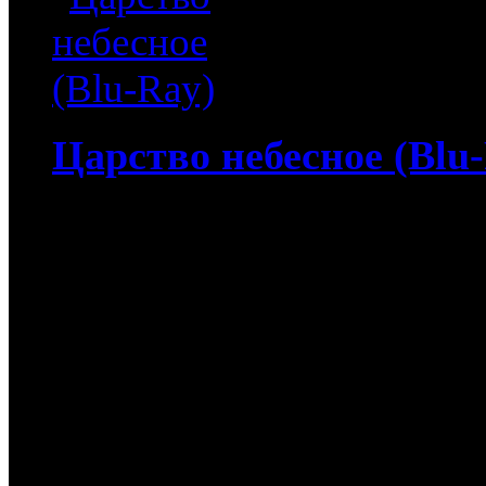
Царство небесное (Blu
4 513
руб
(Мувидом и диск)
513
руб
(Диск)
Царство небесное (Blu-Ra
de los cielos. Царство не
мужестве, отчаянной реш
поисках истины через т
и интриг средневекового