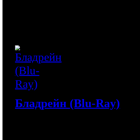
Покинув родной Готэм, о
миру. Многочисленные п
характер, а мудрый наста
Бладрейн (Blu-Ray)
4 513
руб
(Мувидом и диск)
513
руб
(Диск)
Бладрейн (Blu-Ray) / Blo