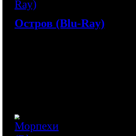
Остров (Blu-Ray)
5 060
руб
(Мувидом и диск)
1 060
руб
(Диск)
Остров (Blu-Ray) / The I
ждет Вас! Юэн МакГрегор
Йоханссон ("-Любовная л
триллере Майкла Бэйя "
сбежал, чтобы...