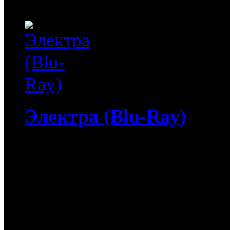
Балиана, молодого француз
Электра (Blu-Ray)
4 312
руб
(Мувидом и диск)
312
руб
(Диск)
Электра (Blu-Ray) / Elekt
с темными силами своей
убийцей. Теперь Электра