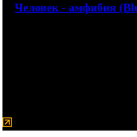
Человек - амфибия (Bl
4 570
руб
(Мувидом и диск)
570
руб
(Диск)
Человек - амфибия (Blu-
взбудоражена появление
таинственного серебрист
окрестила "-морским дья
жемчуга, жестокий и вл
выследить и поймать...
Мувидом - аренда передвиж