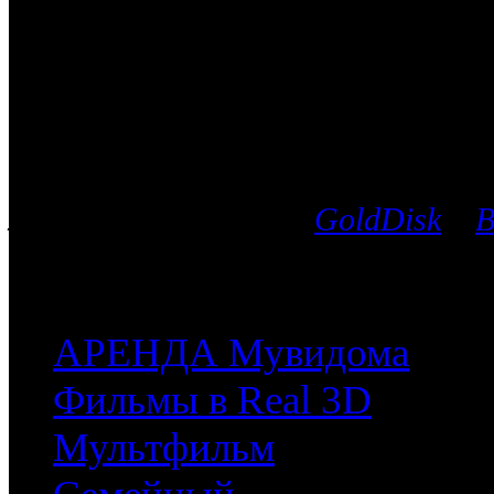
Фантастика
Каталог фильмов
Вы можете выбрать любой Blu-Ra
лицензионных дисков
GoldDisk
и
B
после чего мы поможем приобрес
часть имеющихся у них фильмов.
АРЕНДА Мувидома
Фильмы в Real 3D
Мультфильм