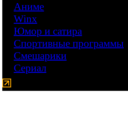
Аниме
Winx
Юмор и сатира
Спортивные программы
Смешарики
Сериал
Мувидом - аренда передвиж