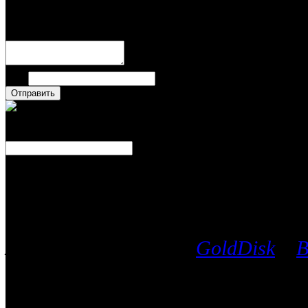
Написать комментари
Имя
Число
Каталог фильмов
Вы можете выбрать любой Blu-Ra
лицензионных дисков
GoldDisk
и
B
после чего мы поможем приобрес
часть имеющихся у них фильмов.