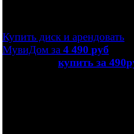
Диномама (Blu-Ray)
Купить диск и арендовать
МувиДом за
4 490
руб
или просто
купить за 490р
Ray)»
Название оригинала
Dinomom
Режиссер
Джон Кафка, Юн-сок Чх