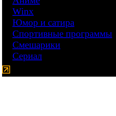
Аниме
Winx
Юмор и сатира
Спортивные программы
Смешарики
Сериал
Мувидом - аренда передвиж