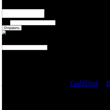
Имя
Число
Каталог фильмов
Вы можете выбрать любой Blu-Ra
лицензионных дисков
GoldDisk
и
B
после чего мы поможем приобрес
часть имеющихся у них фильмов.