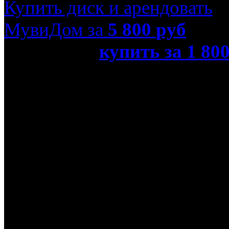
Купить диск и арендовать
МувиДом за
5 800
руб
или просто
купить за 1 80
(Real 3D Blu-Ray + 2D Blu-
Название оригинала
John Carter
Режиссер
Эндрю Стэнтон
В ролях
Саманта Мортон, Уиллем