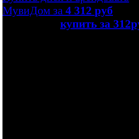
МувиДом за
4 312
руб
или просто
купить за 312р
Prada (Blu-Ray)»
Название оригинала
The Devil Wears Prada
Режиссер
Дэвид Фрэнкел
В ролях
Стэнли Туччи, Мерил Ст
Год