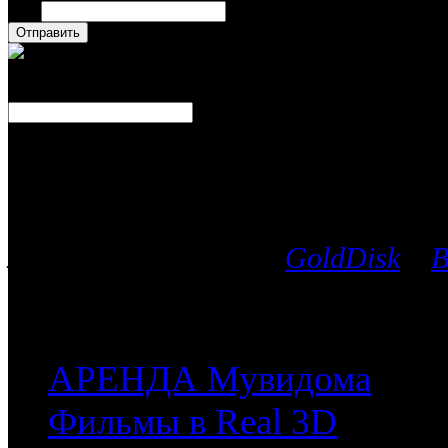
Имя
Число
Каталог фильмов
Вы можете выбрать любой Blu-Ra
лицензионных дисков
GoldDisk
и
B
после чего мы поможем приобрес
часть имеющихся у них фильмов.
АРЕНДА Мувидома
Фильмы в Real 3D