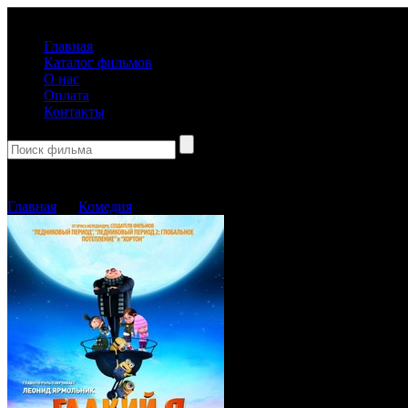
(499) 918-31-61
Главная
Каталог фильмов
О нас
Оплата
Контакты
Корзина пуста
Главная
→
Комедия
→ Гадкий Я (Blu-Ray)