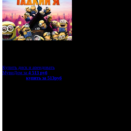
Гадкий Я (Blu-Ray)
Купить диск и арендовать
МувиДом за
4 513
руб
или просто
купить за 513руб
диск с фильмом «Гадкий Я (Blu-R
Название оригинала
Despicable Me
Режиссер
Пьер Коффин, Крис Ренауд
В ролях
Джулия Эндрюс, Джейсон Сегел, Стив Карелл, Вилл Арне
Год
2010
Время