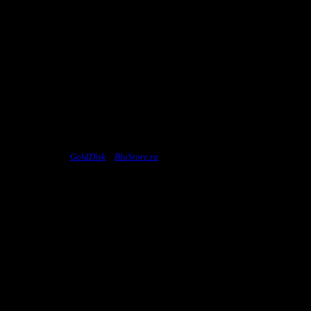
ензионных дисков
GoldDisk
и
BluStore.ru
, и сообщить нам его название, посл