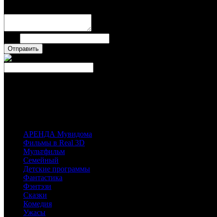
Имя
Число
Каталог фильмов
Вы можете выбрать любой Blu-Ray-диск у наших партнеров, магазинов лиц
имеющихся у них фильмов.
АРЕНДА Мувидома
Фильмы в Real 3D
Мультфильм
Семейный
Детские программы
Фантастика
Фэнтэзи
Сказки
Комедия
Ужасы