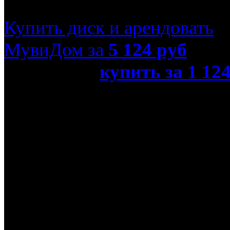
Купить диск и арендовать
МувиДом за
5 124
руб
или просто
купить за 1 12
Рима (Real 3D Blu-Ray)»
Название оригинала
Gladiatori di Roma
Режиссер
Иджинио Страффи
Год