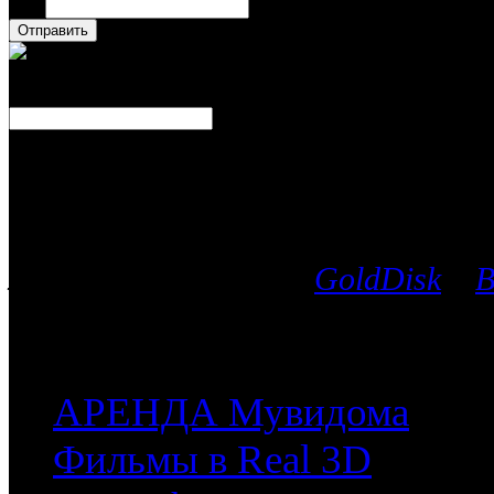
Имя
Число
Каталог фильмов
Вы можете выбрать любой Blu-Ra
лицензионных дисков
GoldDisk
и
B
после чего мы поможем приобрес
часть имеющихся у них фильмов.
АРЕНДА Мувидома
Фильмы в Real 3D