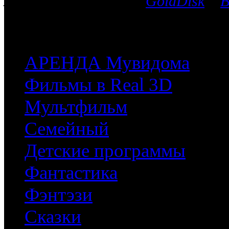
лицензионных дисков
GoldDisk
и
B
после чего мы поможем приобрес
часть имеющихся у них фильмов.
АРЕНДА Мувидома
Фильмы в Real 3D
Мультфильм
Семейный
Детские программы
Фантастика
Фэнтэзи
Сказки