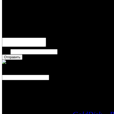
Пока нет комментариев
Написать комментари
Имя
Число
Каталог фильмов
Вы можете выбрать любой Blu-Ra