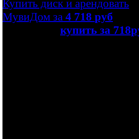
Купить диск и арендовать
МувиДом за
4 718
руб
или просто
купить за 718р
(Blu-Ray)»
Название оригинала
The Hunger Games
Режиссер
Гэри Росс
В ролях
Стэнли Туччи, Уэс Бентл