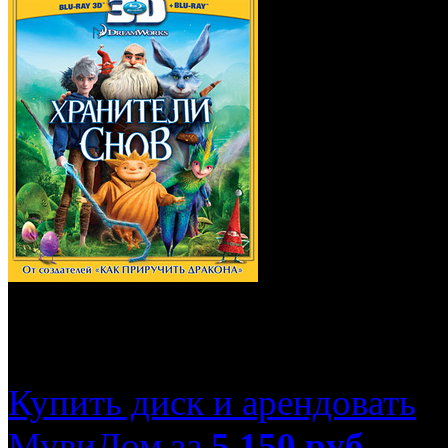
Хранители снов (Real
Купить диск и арендовать
МувиДом за
5 150
руб