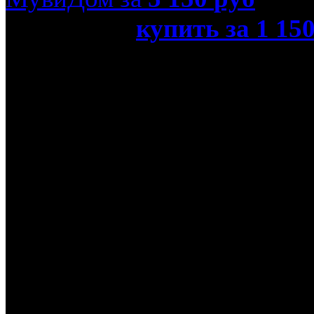
или просто
купить за 1 15
снов (Real 3D Blu-Ray)»
Название оригинала
Rise of the Guardians
Режиссер
Питер Рэмси
В ролях
Алек Болдуин, Джуд Лоу
Нордвинд, Дакота Гойо,
Камиль МакФедден, Джо