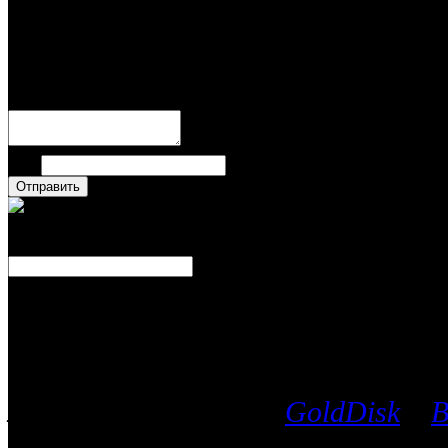
Пока нет комментариев
Написать комментари
Имя
Число
Каталог фильмов
Вы можете выбрать любой Blu-Ra
лицензионных дисков
GoldDisk
и
B
после чего мы поможем приобрес