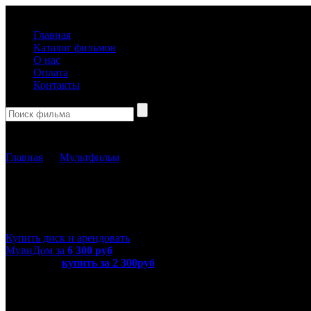
(499) 918-31-61
Главная
Каталог фильмов
О нас
Оплата
Контакты
Корзина пуста
Главная
→
Мультфильм
→ История игрушек: Большой побег 3D
История игрушек: Большой по
Купить диск и арендовать
МувиДом за
6 300
руб
или просто
купить за 2 300руб
диск с фильмом «История игруш
Название оригинала
Toy Story 3