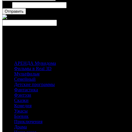
Имя
Число
Каталог фильмов
Вы можете выбрать любой Blu-Ray-диск у наших партнеров, магазинов лиц
имеющихся у них фильмов.
АРЕНДА Мувидома
Фильмы в Real 3D
Мультфильм
Семейный
Детские программы
Фантастика
Фэнтэзи
Сказки
Комедия
Ужасы
Боевик
Приключения
Драма