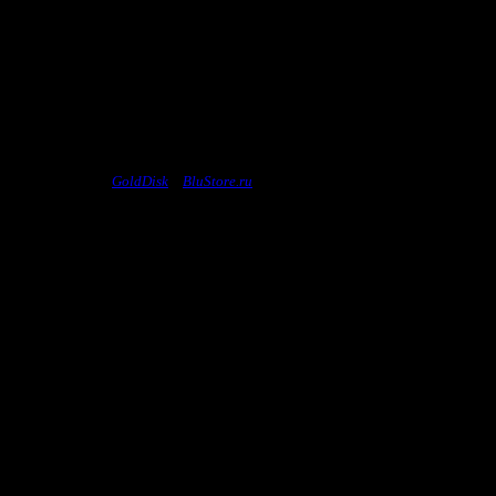
ензионных дисков
GoldDisk
и
BluStore.ru
, и сообщить нам его название, посл