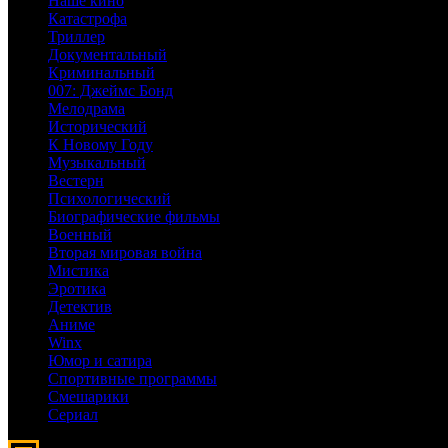
Наше кино
Катастрофа
Триллер
Документальный
Криминальный
007: Джеймс Бонд
Мелодрама
Исторический
К Новому Году
Музыкальный
Вестерн
Психологический
Биографические фильмы
Военный
Вторая мировая война
Мистика
Эротика
Детектив
Аниме
Winx
Юмор и сатира
Спортивные программы
Смешарики
Сериал