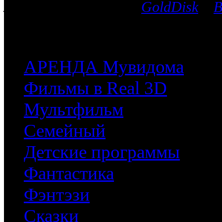
лицензионных дисков
GoldDisk
и
B
после чего мы поможем приобрес
часть имеющихся у них фильмов.
АРЕНДА Мувидома
Фильмы в Real 3D
Мультфильм
Семейный
Детские программы
Фантастика
Фэнтэзи
Сказки