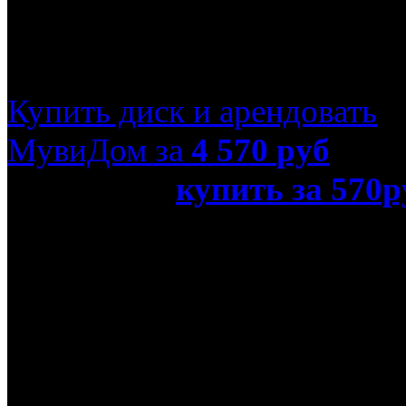
Железный рыцарь (B
Купить диск и арендовать
МувиДом за
4 570
руб
или просто
купить за 570р
рыцарь (Blu-Ray)»
Название оригинала
Ironclad
Режиссер
Джонатан Инглиш