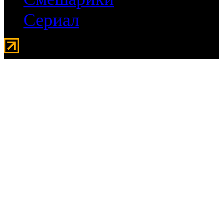
Сериал
Мувидом - аренда передвиж