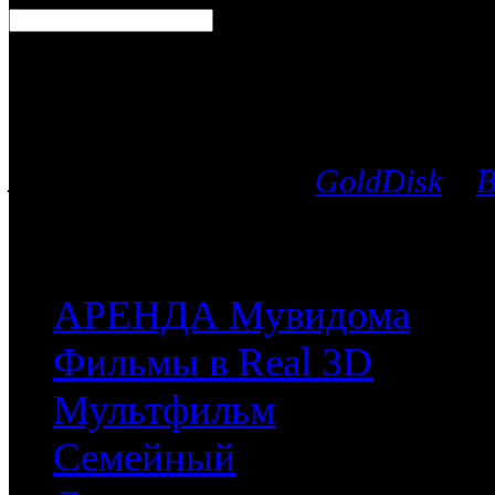
Каталог фильмов
Вы можете выбрать любой Blu-Ra
лицензионных дисков
GoldDisk
и
B
после чего мы поможем приобрес
часть имеющихся у них фильмов.
АРЕНДА Мувидома
Фильмы в Real 3D
Мультфильм
Семейный