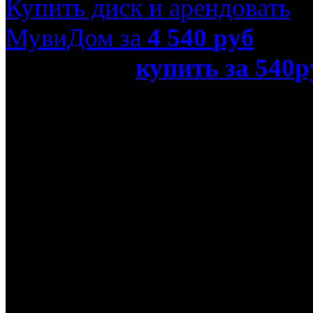
Купить диск и арендовать
МувиДом за
4 540
руб
или просто
купить за 540р
кривых зеркал (Blu-Ray)»
Название оригинала
Оригинальное название
Режиссер
Александр Роу
В ролях
Тамара Носова, Алексан