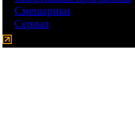
Смешарики
Сериал
Мувидом - аренда передвиж