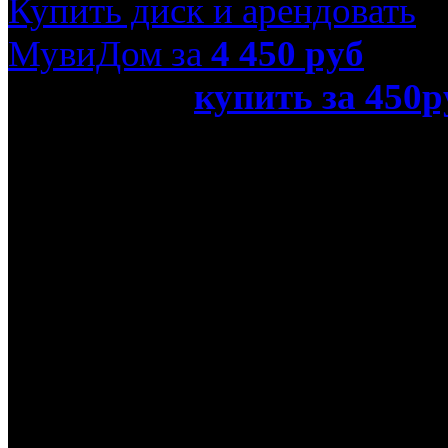
Купить диск и арендовать
МувиДом за
4 450
руб
или просто
купить за 450р
чудовище (Blu-Ray)»
Название оригинала
Beauty and the Beast
Режиссер
Гэри Траусдэйл, Кирк У
В ролях
Анджела Лэнсбери, Джер