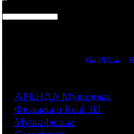
Каталог фильмов
Вы можете выбрать любой Blu-Ra
лицензионных дисков
GoldDisk
и
B
после чего мы поможем приобрес
часть имеющихся у них фильмов.
АРЕНДА Мувидома
Фильмы в Real 3D
Мультфильм