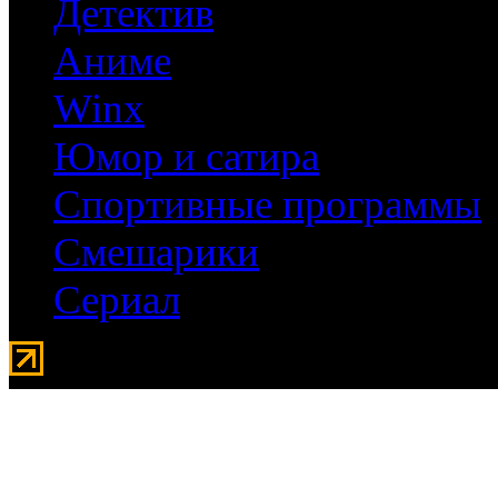
Детектив
Аниме
Winx
Юмор и сатира
Спортивные программы
Смешарики
Сериал
Мувидом - аренда передвиж