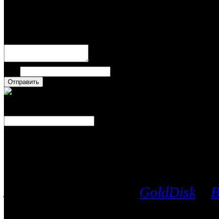
Написать комментари
Имя
Число
Каталог фильмов
Вы можете выбрать любой Blu-Ra
лицензионных дисков
GoldDisk
и
B
после чего мы поможем приобрес