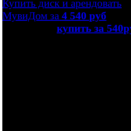
Купить диск и арендовать
МувиДом за
4 540
руб
или просто
купить за 540р
акцентом (Blu-Ray)»
Режиссер
Резо Гигинеишвили
В ролях
Филипп Янковский, Арту
Анна Михалкова, Надежд
Светлана Бондарчук, Ге