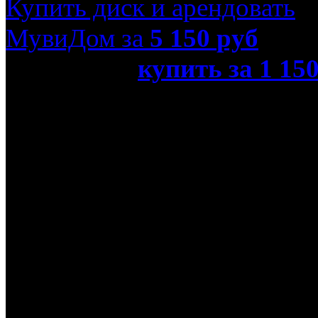
Купить диск и арендовать
МувиДом за
5 150
руб
или просто
купить за 1 15
Дарвина (Blu-Ray)»
Название оригинала
G-Force
Режиссер
Хойт Йетмен
В ролях
Сэм Рокуэлл, Стив Буше