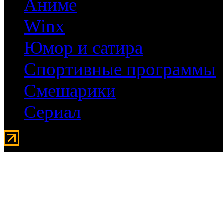
Аниме
Winx
Юмор и сатира
Спортивные программы
Смешарики
Сериал
Мувидом - аренда передвиж