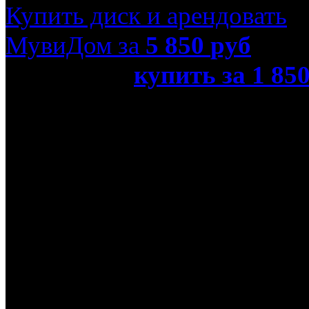
Купить диск и арендовать
МувиДом за
5 850
руб
или просто
купить за 1 85
Банда неудачников (Real 3D
Название оригинала
The Pirates! Band of Misfi
Режиссер
Питер Лорд
В ролях
Леонид Барац, Камиль Л