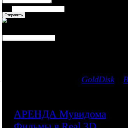
Имя
Число
Каталог фильмов
Вы можете выбрать любой Blu-Ra
лицензионных дисков
GoldDisk
и
B
после чего мы поможем приобрес
часть имеющихся у них фильмов.
АРЕНДА Мувидома
Фильмы в Real 3D