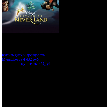
Питер Пэн: Возвращение в Не
Купить диск и арендовать
МувиДом за
4 432
руб
или просто
купить за 432руб
диск с фильмом «Питер Пэн: Воз
Название оригинала
Return to Never Land
Режиссер
Донован Кук, Робин Бадд
В ролях
Джефф Беннетт, Кэт Суси, Корэй Бертон, Гарри Оуэн, Бл
Год
2002
Время