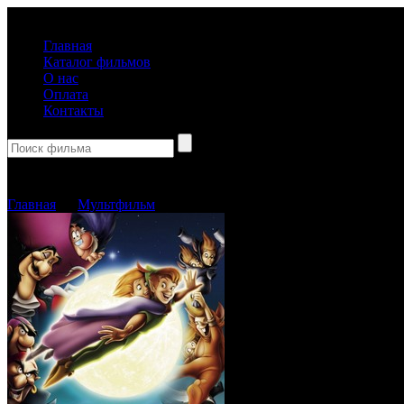
(499) 918-31-61
Главная
Каталог фильмов
О нас
Оплата
Контакты
Корзина пуста
Главная
→
Мультфильм
→ Питер Пэн: Возвращение в Нетланди