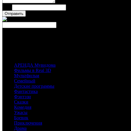
Имя
Число
Каталог фильмов
Вы можете выбрать любой Blu-Ray-диск у наших партнеров, магазинов лиц
имеющихся у них фильмов.
АРЕНДА Мувидома
Фильмы в Real 3D
Мультфильм
Семейный
Детские программы
Фантастика
Фэнтэзи
Сказки
Комедия
Ужасы
Боевик
Приключения
Драма