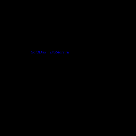
ензионных дисков
GoldDisk
и
BluStore.ru
, и сообщить нам его название, посл