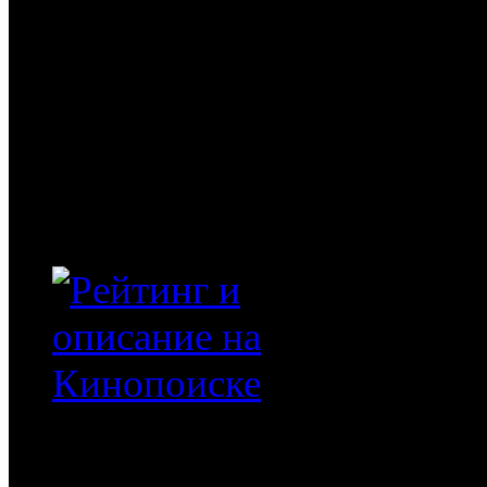
Бейкер, Джеймс Бролин,
Год
2008
Время
93
Рейтинг
Что входит в цену
4 16