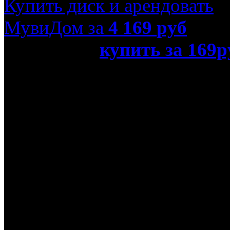
Купить диск и арендовать
МувиДом за
4 169
руб
или просто
купить за 169р
шанс Харви (Blu-Ray)»
Название оригинала
Last Chance Harvey
Режиссер
Джоэл Хопкинс
В ролях
Дастин Хоффман, Эмма 