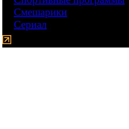
Смешарики
Сериал
Мувидом - аренда передвиж