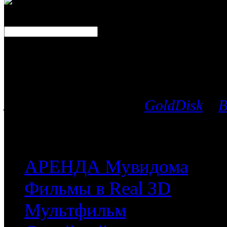
Каталог фильмов
Вы можете выбрать любой Blu-Ra
лицензионных дисков
GoldDisk
и
B
после чего мы поможем приобрес
часть имеющихся у них фильмов.
АРЕНДА Мувидома
Фильмы в Real 3D
Мультфильм