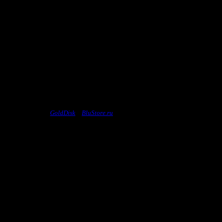
ензионных дисков
GoldDisk
и
BluStore.ru
, и сообщить нам его название, посл