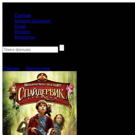
(499) 918-31-61
Главная
Каталог фильмов
О нас
Оплата
Контакты
Корзина пуста
Главная
→
Фантастика
→ Спайдервик: Хроники (Blu-Ray)