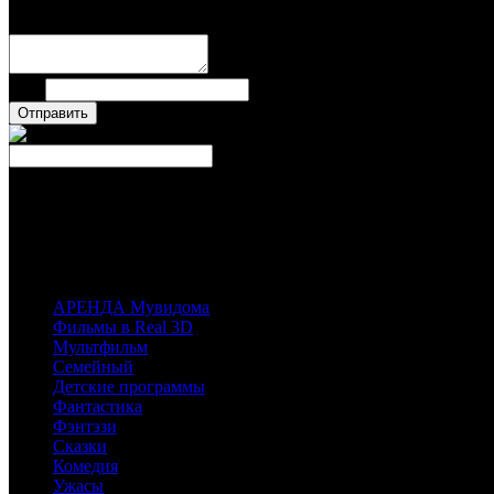
Имя
Число
Каталог фильмов
Вы можете выбрать любой Blu-Ray-диск у наших партнеров, магазинов лиц
имеющихся у них фильмов.
АРЕНДА Мувидома
Фильмы в Real 3D
Мультфильм
Семейный
Детские программы
Фантастика
Фэнтэзи
Сказки
Комедия
Ужасы