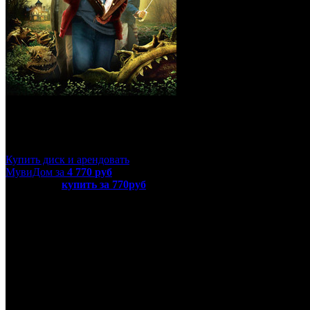
Спайдервик: Хроники (Blu-Ra
Купить диск и арендовать
МувиДом за
4 770
руб
или просто
купить за 770руб
диск с фильмом «Спайдервик: Хр
Название оригинала
The Spiderwick Chronicles
Режиссер
Марк С. Уотерс
В ролях
Фредди Хаймор, Мартин Шорт, Мэри-Луиза Паркер, Ник 
Год
2008
Время