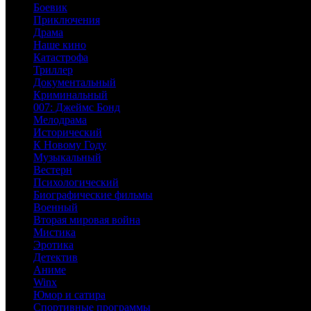
Боевик
Приключения
Драма
Наше кино
Катастрофа
Триллер
Документальный
Криминальный
007: Джеймс Бонд
Мелодрама
Исторический
К Новому Году
Музыкальный
Вестерн
Психологический
Биографические фильмы
Военный
Вторая мировая война
Мистика
Эротика
Детектив
Аниме
Winx
Юмор и сатира
Спортивные программы