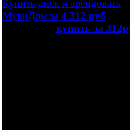
Купить диск и арендовать
МувиДом за
4 312
руб
или просто
купить за 312р
красив (Blu-Ray)»
Название оригинала
Beastly
Режиссер
Даниел Барнз
В ролях
Питер Краузе, Эрик Кнуд