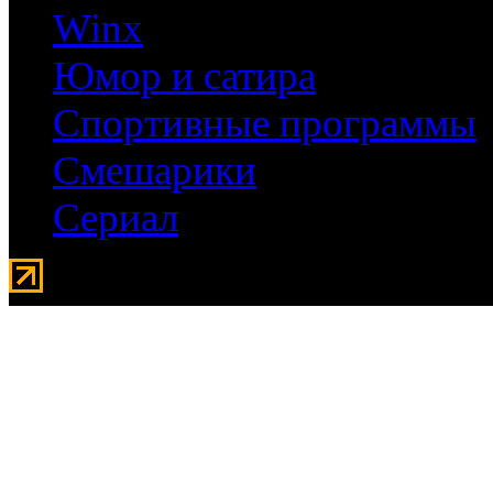
Winx
Юмор и сатира
Спортивные программы
Смешарики
Сериал
Мувидом - аренда передвиж