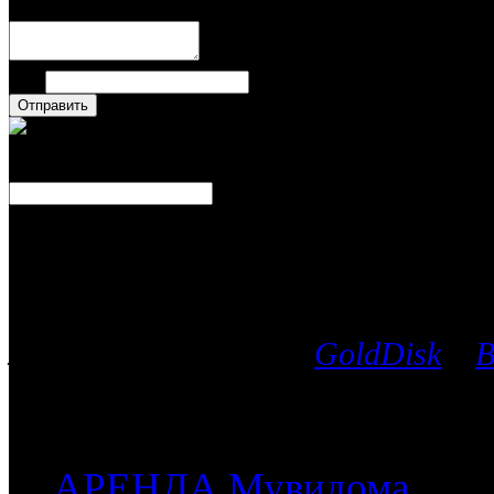
Имя
Число
Каталог фильмов
Вы можете выбрать любой Blu-Ra
лицензионных дисков
GoldDisk
и
B
после чего мы поможем приобрес
часть имеющихся у них фильмов.
АРЕНДА Мувидома