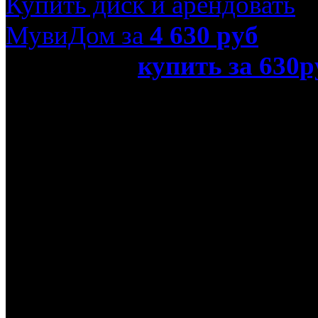
Купить диск и арендовать
МувиДом за
4 630
руб
или просто
купить за 630р
Ray)»
Название оригинала
Taxi 3
Режиссер
Жерар Кравчик
В ролях
Сильвестр Сталлоне, Фр