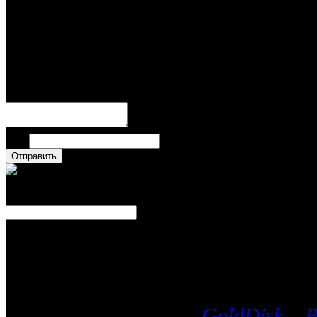
Пока нет комментариев
Написать комментари
Имя
Число
Каталог фильмов
Вы можете выбрать любой Blu-Ra
лицензионных дисков
GoldDisk
и
B