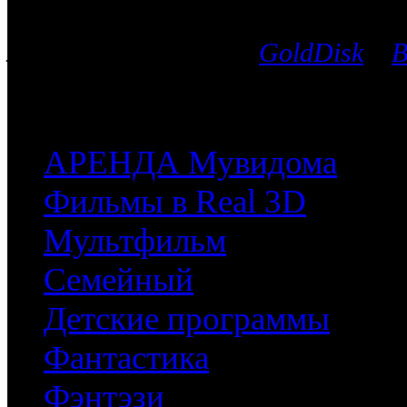
Вы можете выбрать любой Blu-Ra
лицензионных дисков
GoldDisk
и
B
после чего мы поможем приобрес
часть имеющихся у них фильмов.
АРЕНДА Мувидома
Фильмы в Real 3D
Мультфильм
Семейный
Детские программы
Фантастика
Фэнтэзи