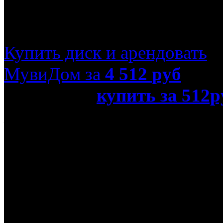
Ray)
Купить диск и арендовать
МувиДом за
4 512
руб
или просто
купить за 512р
жабы: Оккупация (Real 3D 
Название оригинала
Cane Toads: The Conquest
Режиссер
Льюис Марк