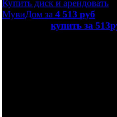
Купить диск и арендовать
МувиДом за
4 513
руб
или просто
купить за 513р
Ray)»
Название оригинала
The Power of Fear
Режиссер
Олег Фесенко
В ролях
Лембит Ульфсак, Евгени