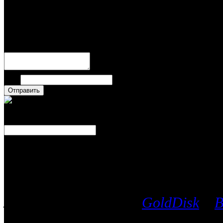
Написать комментари
Имя
Число
Каталог фильмов
Вы можете выбрать любой Blu-Ra
лицензионных дисков
GoldDisk
и
B
после чего мы поможем приобрес