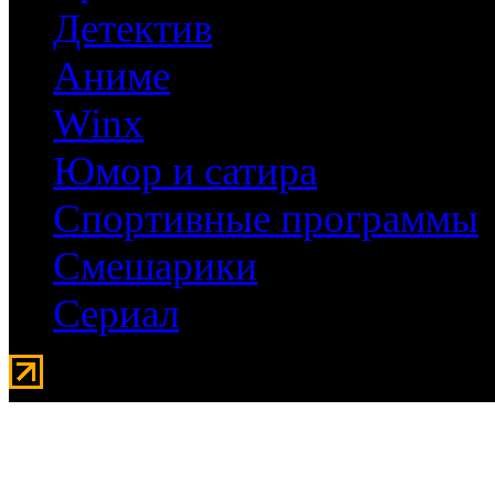
Детектив
Аниме
Winx
Юмор и сатира
Спортивные программы
Смешарики
Сериал
Мувидом - аренда передвиж