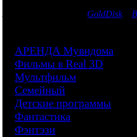
Вы можете выбрать любой Blu-Ra
лицензионных дисков
GoldDisk
и
B
после чего мы поможем приобрес
часть имеющихся у них фильмов.
АРЕНДА Мувидома
Фильмы в Real 3D
Мультфильм
Семейный
Детские программы
Фантастика
Фэнтэзи