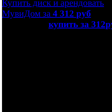
Купить диск и арендовать
МувиДом за
4 312
руб
или просто
купить за 312р
Ray)»
Название оригинала
In Time
Режиссер
Эндрю Никкол
В ролях
Оливия Уайлд, Джастин 