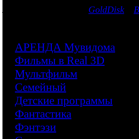
лицензионных дисков
GoldDisk
и
B
после чего мы поможем приобрес
часть имеющихся у них фильмов.
АРЕНДА Мувидома
Фильмы в Real 3D
Мультфильм
Семейный
Детские программы
Фантастика
Фэнтэзи