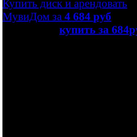
Купить диск и арендовать
МувиДом за
4 684
руб
или просто
купить за 684р
(Blu-Ray)»
Название оригинала
Un plan parfait
Режиссер
Паскаль Шомель
В ролях
Этьен Шико, Оливье Кла