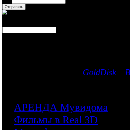
Имя
Число
Каталог фильмов
Вы можете выбрать любой Blu-Ra
лицензионных дисков
GoldDisk
и
B
после чего мы поможем приобрес
часть имеющихся у них фильмов.
АРЕНДА Мувидома
Фильмы в Real 3D