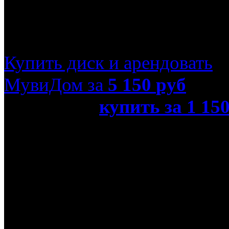
Зеленый Фонарь (Rea
Купить диск и арендовать
МувиДом за
5 150
руб
или просто
купить за 1 15
Фонарь (Real 3D Blu-Ray)»
Название оригинала
Green Lantern
Режиссер
Мартин Кэмпбелл