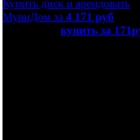
Купить диск и арендовать
МувиДом за
4 171
руб
или просто
купить за 171р
Ray)»
Режиссер
Сергей Иванов
В ролях
Нонна Гришаева, Алекса
Елизавета Боярская, Арт
Анна Шерлинг, Сергей Б