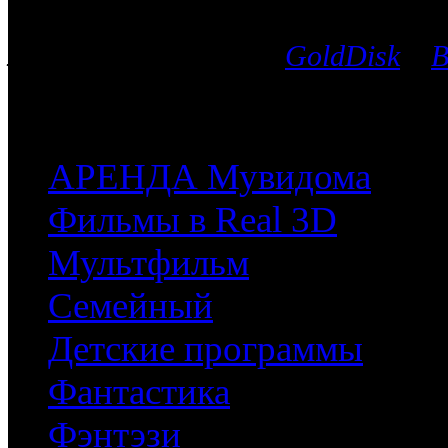
Вы можете выбрать любой Blu-Ra
лицензионных дисков
GoldDisk
и
B
после чего мы поможем приобрес
часть имеющихся у них фильмов.
АРЕНДА Мувидома
Фильмы в Real 3D
Мультфильм
Семейный
Детские программы
Фантастика
Фэнтэзи