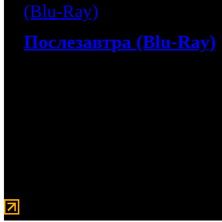
Послезавтра (Blu-Ray)
4 540
руб
(Мувидом и диск)
540
руб
(Диск)
Послезавтра (Blu-Ray) / 
всех нас в ближайшем б
ледникового периода? Эт
Джеку Холлу (Дэннис Куэ
Его исследования показыв
Мувидом - аренда передвиж