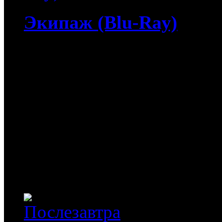
Экипаж (Blu-Ray)
5 030
руб
(Мувидом и диск)
1 030
руб
(Диск)
Экипаж (Blu-Ray) / Flig
чудом избегает крушения
посадку, сохраняет жизн
Уипа чествуют, как героя
подробностей о катастро
что...