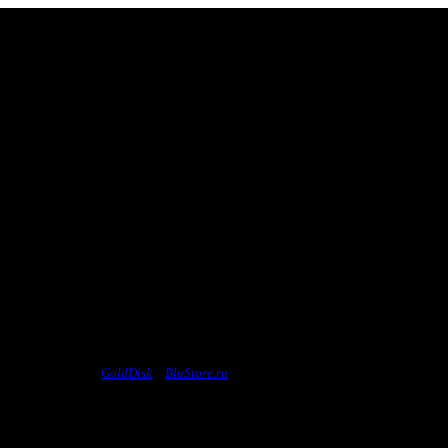
ензионных дисков
GoldDisk
и
BluStore.ru
, и сообщить нам его название, посл