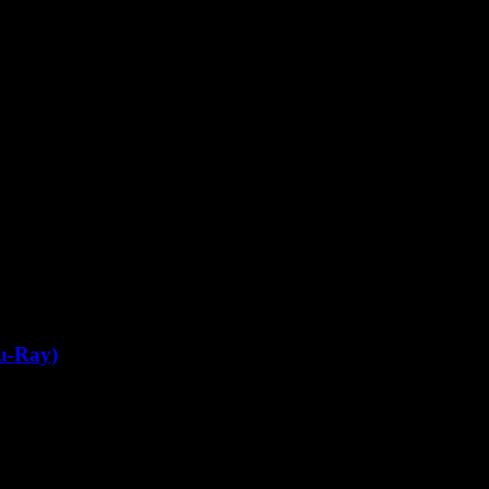
u-Ray)
ьм рассказывает об одном из наиболее драматичных периодов жи
 человек в СССР, кумир миллионов. Но его силы на исходе. Он 