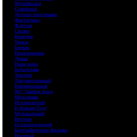
Мультфильм
Семейный
Детские программы
Фантастика
Фэнтэзи
Сказки
Комедия
Ужасы
Боевик
Приключения
Драма
Наше кино
Катастрофа
Триллер
Документальный
Криминальный
007: Джеймс Бонд
Мелодрама
Исторический
К Новому Году
Музыкальный
Вестерн
Психологический
Биографические фильмы
Военный