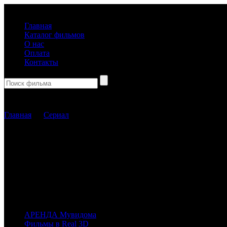
(499) 918-31-61
Главная
Каталог фильмов
О нас
Оплата
Контакты
Корзина пуста
Главная
→
Сериал
Сериал
Каталог фильмов
Вы можете выбрать любой Blu-Ray-диск у наших партнеров, магазинов лиц
имеющихся у них фильмов.
АРЕНДА Мувидома
Фильмы в Real 3D