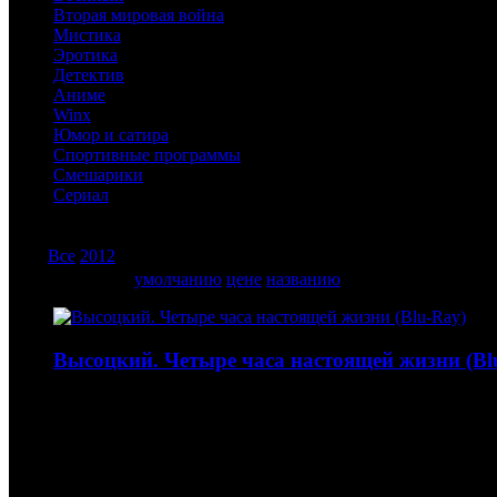
Вторая мировая война
Мистика
Эротика
Детектив
Аниме
Winx
Юмор и сатира
Спортивные программы
Смешарики
Сериал
Год:
Все
2012
Сортировать по
умолчанию
цене
названию
Высоцкий. Четыре часа настоящей жизни (Bl
5 444
руб
(Мувидом и диск)
144
руб
(Диск)
Высоцкий. Четыре часа настоящей жизни (Blu-Ray). Фил
известности. В конце 70-х Высоцкий — самый знаменитый