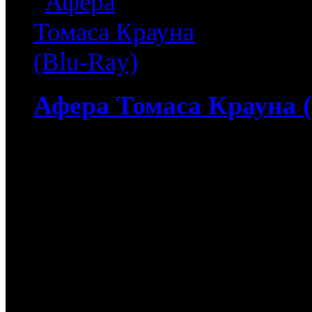
Афера Томаса Крауна (
4 513
руб
(Мувидом и диск)
513
руб
(Диск)
Афера Томаса Крауна (Blu
Пирс Броснан ("-Газоноко
Смертельное оружие 3"-)
приключенческом боеви
Томаса Крауна"-. Жизнь