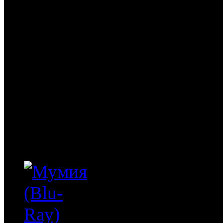
5 060
руб
(Мувидом и диск)
1 060
руб
(Диск)
Три короля (Blu-Ray) / 
борются на передовых по
Гейтс коротает время в б
Персидском заливе. Но п
тремя солдатами решает 
золотом,...