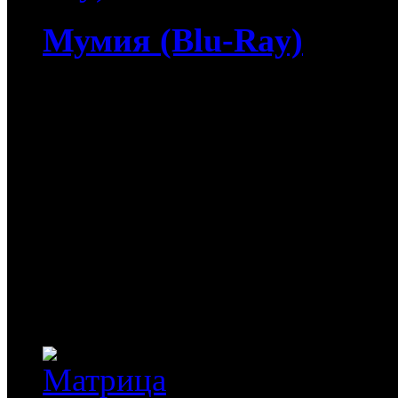
Мумия (Blu-Ray)
4 513
руб
(Мувидом и диск)
513
руб
(Диск)
Мумия (Blu-Ray) / The 
египетской пустыни ком
национальностей рыщет 
фараона, над которыми т
Рядом с кладом покоится
казненного за...