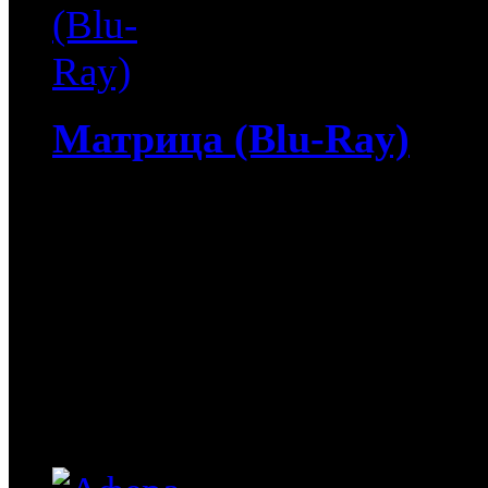
Матрица (Blu-Ray)
5 060
руб
(Мувидом и диск)
1 060
руб
(Диск)
Матрица (Blu-Ray) / The
зрителей всех континен
суперхит, из которого к
заимствуют удивительны
Ривз ("-Наблюдатель"-, 